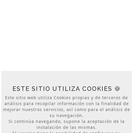
GUÍAS TURÍSTICAS
INAUGURACIONES
JORNADAS DE PUERTAS ABIERTAS
PERSONAL DE APOYO
PRIMERAS PIEDRAS
PROTOCOLO
SHOWROOMS
Parque Empresarial Zuatzu, Edificio Zurriola, planta
baja local 5
20018 Donostia, San Sebastian, Spain
lankor@lankor.eus
ESTE SITIO UTILIZA COOKIES 🍪
+34 943 428 111
Este sitio web utiliza Cookies propias y de terceros de
log. -2.006487 lat. 43.298031 alt. 39m.
análisis para recopilar información con la finalidad de
mejorar nuestros servicios, así como para el análisis de
su navegación.
Si continúa navegando, supone la aceptación de la
instalación de las mismas.