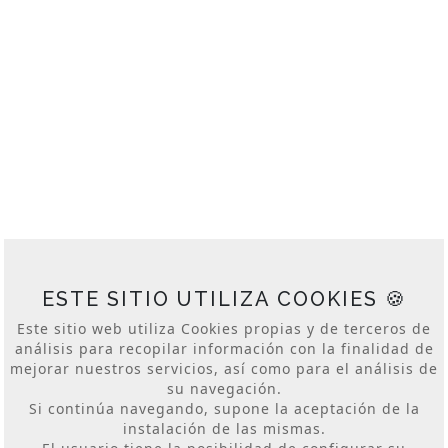
GUÍAS TURÍSTICAS
INAUGURACIONES
JORNADAS DE PUERTAS ABIERTAS
PERSONAL DE APOYO
PRIMERAS PIEDRAS
PROTOCOLO
SHOWROOMS
Parque Empresarial Zuatzu, Edificio Zurriola, planta
baja local 5
20018 Donostia, San Sebastian, Spain
lankor@lankor.eus
ESTE SITIO UTILIZA COOKIES 🍪
+34 943 428 111
Este sitio web utiliza Cookies propias y de terceros de
log. -2.006487 lat. 43.298031 alt. 39m.
análisis para recopilar información con la finalidad de
mejorar nuestros servicios, así como para el análisis de
su navegación.
Si continúa navegando, supone la aceptación de la
instalación de las mismas.